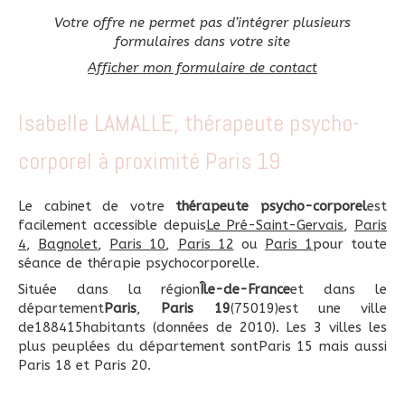
Votre offre ne permet pas d’intégrer plusieurs
formulaires dans votre site
Afficher mon formulaire de contact
Isabelle LAMALLE, thérapeute psycho-
corporel à proximité Paris 19
Le cabinet de votre
thérapeute psycho-corporel
est
facilement accessible depuis
Le Pré-Saint-Gervais
,
Paris
4
,
Bagnolet
,
Paris 10
,
Paris 12
ou
Paris 1
pour toute
séance de thérapie psychocorporelle.
Située dans la région
Île-de-France
et dans le
département
Paris
,
Paris 19
(75019)est une ville
de188415habitants (données de 2010). Les 3 villes les
plus peuplées du département sontParis 15 mais aussi
Paris 18 et Paris 20.