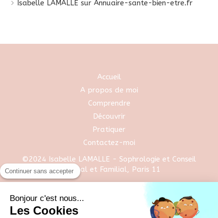
Isabelle LAMALLE sur Annuaire-sante-bien-etre.fr
Accueil
A propos de moi
Comprendre
Découvrir
Pratiquer
Contactez-moi
©2024 Isabelle LAMALLE - Sophrologie et Conseil
Conjugal et Familial, Paris 11
Continuer sans accepter
Plan du site
Bonjour c'est nous...
Les Cookies
Mentions légales