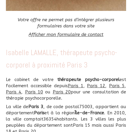
Votre offre ne permet pas d’intégrer plusieurs
formulaires dans votre site
Afficher mon formulaire de contact
Isabelle LAMALLE, thérapeute psycho-
corporel à proximité Paris 3
Le cabinet de votre
thérapeute psycho-corporel
est
facilement accessible depuis
Paris 1
,
Paris 12
,
Paris 5
,
Paris 4
,
Paris 10
ou
Paris 20
pour une consultation de
thérapie psychocorporelle.
La ville de
Paris 3
, de code postal75003, appartient au
département
Paris
et à la région
Île-de-France
. En 2010,
la ville comptait36354habitants. Les 3 villes les plus
peuplées du département sontParis 15 mais aussi Paris
18 et Paris 20.