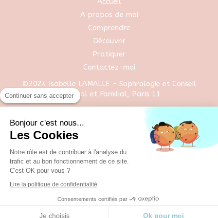
Accueil
A propos de moi
Comprendre
Découvrir
Pratiquer
Contactez-moi
©2024 Isabelle LAMALLE - Sophrologie et Conseil
Conjugal et Familial, Paris 11
Continuer sans accepter
Plan du site
Bonjour c'est nous...
Les Cookies
Mentions légales
Notre rôle est de contribuer à l'analyse du
trafic et au bon fonctionnement de ce site.
C'est OK pour vous ?
Lire la politique de confidentialité
Consentements certifiés par
Création et référencement du site par Simplébo
Site partenaire de
Medoucine
Je choisis
Ok pour moi