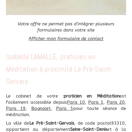
Votre offre ne permet pas d’intégrer plusieurs
formulaires dans votre site
Afficher mon formulaire de contact
Isabelle LAMALLE, praticien en
Méditation à proximité Le Pré-Saint-
Gervais
Le cabinet de votre
praticien en Méditation
est
facilement accessible depuis
Paris 10
,
Paris 1
,
Paris 20
,
Paris 19
,
Bagnolet
,
Paris 5
pour toute séance de
méditation.
La ville de
Le Pré-Saint-Gervais
, de code postal93310,
appartient au département
Seine-Saint-Denis
et à la