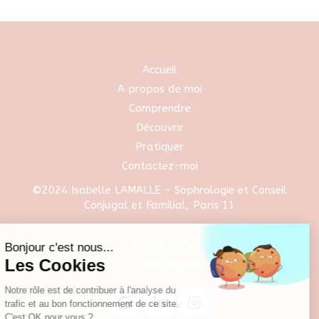
Accueil
A propos de moi
Comprendre
Découvrir
Pratiquer
Contactez-moi
©2024 Isabelle LAMALLE - Sophrologie et Conseil
Conjugal et Familial, Paris 11
Continuer sans accepter
Plan du site
Bonjour c'est nous...
Les Cookies
Mentions légales
Notre rôle est de contribuer à l'analyse du
trafic et au bon fonctionnement de ce site.
C'est OK pour vous ?